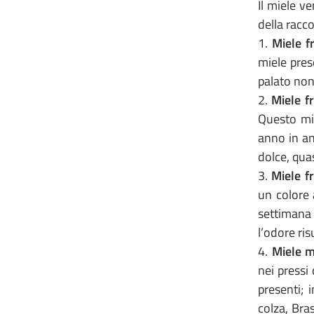
Il miele v
della racco
1.
Miele f
miele pres
palato non
2.
Miele fr
Questo mie
anno in an
dolce, qua
3.
Miele fr
un colore 
settimana
l’odore ris
4.
Miele mi
nei pressi
presenti; 
colza, Bra