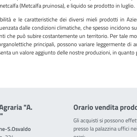
metcalfa (Metcalfa pruinosa), e liquido se prodotto in luglio.
bilità e le caratteristiche dei diversi mieli prodotti in A
luenzata dalle condizioni climatiche, che spesso incidono sul
i che può subire costantemente un territorio. Per tale mot
organolettiche principali, possono variare leggermente di a
senta un valore aggiunto delle nostre produzioni, in quanto g
Agraria "A.
Orario vendita prodo
"
Gli acquisti si possono effe
presso la palazzina uffici ne
ine-S.Osvaldo
orari: