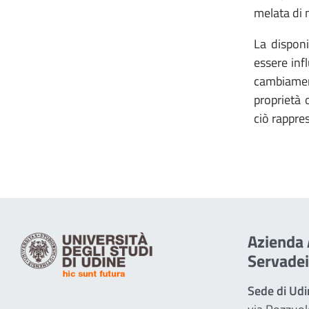
melata di 
La disponi
essere inf
cambiament
proprietà 
ciò rappre
Azienda 
Servadei
Sede di Ud