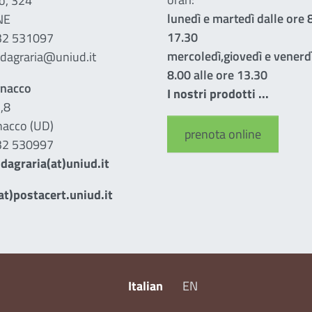
o, 324
lunedì e martedì dalle ore 8
NE
17.30
432 531097
mercoledì,giovedì e venerdì
ndagraria@uniud.it
8.00 alle ore 13.30
gnacco
I nostri prodotti ...
,8
acco (UD)
prenota online
432 530997
dagraria(at)uniud.it
t)postacert.uniud.it
Italian
EN