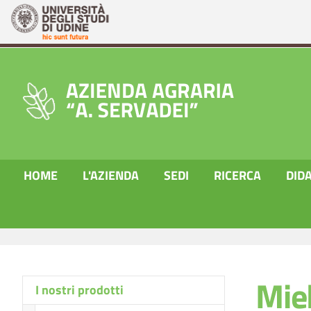
HOME
L'AZIENDA
SEDI
RICERCA
DIDA
Skip to main content
You are here:
AZIENDA AGRARIA
Prenotazione e vendita prodot
Mie
I nostri prodotti