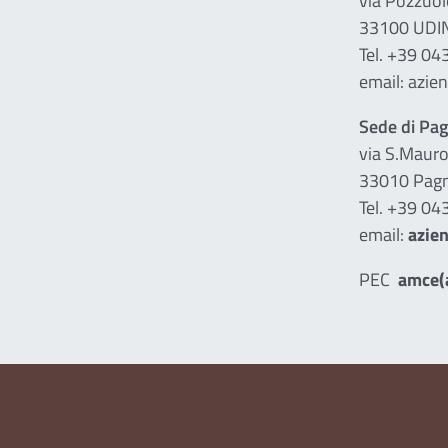
via Pozzuol
33100 UDI
Tel. +39 0
email: azie
Sede di Pa
via S.Mauro
33010 Pagn
Tel. +39 0
email:
azien
PEC
amce(a