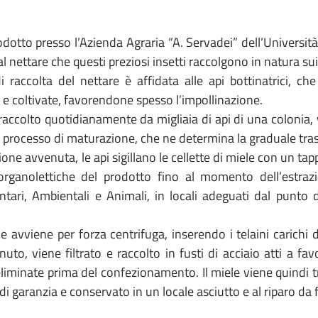
rodotto presso l’Azienda Agraria “A. Servadei” dell’Università
al nettare che questi preziosi insetti raccolgono in natura sui
 di raccolta del nettare è affidata alle api bottinatrici, c
e coltivate, favorendone spesso l’impollinazione.
, raccolto quotidianamente da migliaia di api di una colonia
 processo di maturazione, che ne determina la graduale tra
ne avvenuta, le api sigillano le cellette di miele con un tapp
 organolettiche del prodotto fino al momento dell’estraz
tari, Ambientali e Animali, in locali adeguati dal punto d
.
ne avviene per forza centrifuga, inserendo i telaini carichi
uto, viene filtrato e raccolto in fusti di acciaio atti a favo
iminate prima del confezionamento. Il miele viene quindi tras
 di garanzia e conservato in un locale asciutto e al riparo da 