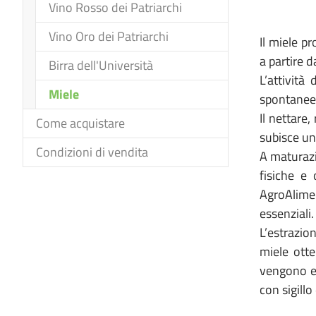
Vino Rosso dei Patriarchi
Vino Oro dei Patriarchi
Il miele p
a partire d
Birra dell'Università
L’attività
(current)
Miele
spontanee 
Il nettare
Come acquistare
subisce un
Condizioni di vendita
A maturazio
fisiche e
AgroAlimen
essenziali
L’estrazio
miele otten
vengono el
con sigillo