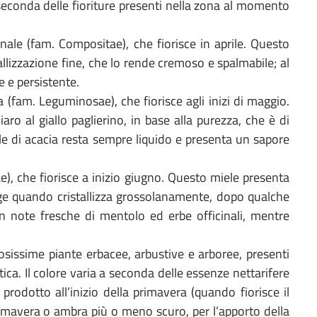
a seconda delle fioriture presenti nella zona al momento
inale (fam. Compositae), che fiorisce in aprile. Questo
allizzazione fine, che lo rende cremoso e spalmabile; al
e e persistente.
 (fam. Leguminosae), che fiorisce agli inizi di maggio.
ro al giallo paglierino, in base alla purezza, che è di
ele di acacia resta sempre liquido e presenta un sapore
eae), che fiorisce a inizio giugno. Questo miele presenta
eige quando cristallizza grossolanamente, dopo qualche
n note fresche di mentolo ed erbe officinali, mentre
osissime piante erbacee, arbustive e arboree, presenti
ica. Il colore varia a seconda delle essenze nettarifere
e prodotto all’inizio della primavera (quando fiorisce il
rimavera o ambra più o meno scuro, per l’apporto della