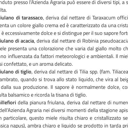
enduto presso l’Azienda Agraria può essere di diversi tipi, 
lta.
riulano di tarassaco
, deriva dal nettare di Taraxacum offic
enta un colore giallo crema ed è caratterizzato da una crist
 è eccessivamente dolce e si distingue per il suo sapore fort
iulano di acacia
, deriva dal nettare di Robinia pseudoacacia
le presenta una colorazione che varia dal giallo molto chia
no influenzata da fattori meteorologici e ambientali. Il mi
si confettato, e un aroma delicato.
iulano di tiglio
, deriva dal nettare di Tilia spp. (fam. Tiliac
ambrato, quando si trova allo stato liquido, che vira al b
 dalla sua produzione. Il sapore è normalmente dolce, co
ulta balsamico e ricorda la tisana di tiglio.
llefiori
della pianura friulana, deriva dal nettare di numer
 dell’Azienda Agraria nei diversi momenti della stagione apist
in particolare, questo miele risulta chiaro e cristallizzato s
ssica napus), ambra chiaro e liquido se prodotto in tarda p