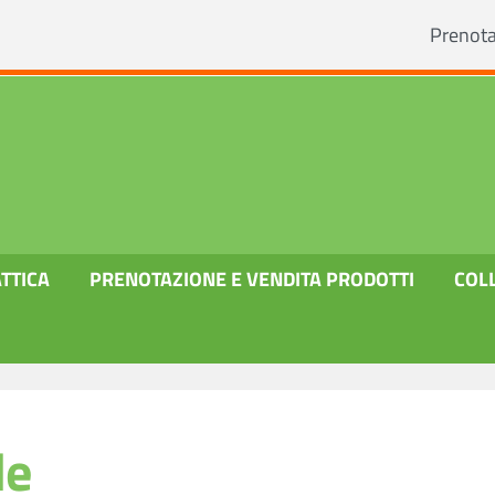
Prenot
TTICA
PRENOTAZIONE E VENDITA PRODOTTI
COL
ti
I nostri prodotti
Miele
le