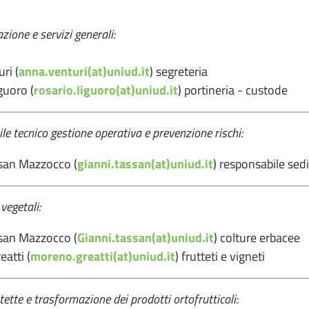
ione e servizi generali:
ri (
anna.venturi(at)uniud.it
) segreteria
guoro (
rosario.liguoro(at)uniud.it
) portineria - custode
e tecnico gestione operativa e prevenzione rischi:
ssan Mazzocco (
gianni.tassan(at)uniud.it
) responsabile se
vegetali:
ssan Mazzocco (
Gianni.tassan(at)uniud.it
) colture erbacee
atti (
moreno.greatti(at)uniud.it
) frutteti e vigneti
tette e trasformazione dei prodotti ortofrutticoli: