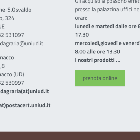
Gli acquisti si possono effe
presso la palazzina uffici ne
ine-S.Osvaldo
orari:
o, 324
lunedì e martedì dalle ore 8
NE
17.30
432 531097
mercoledì,giovedì e venerdì
ndagraria@uniud.it
8.00 alle ore 13.30
gnacco
I nostri prodotti ...
,8
acco (UD)
prenota online
432 530997
dagraria(at)uniud.it
t)postacert.uniud.it