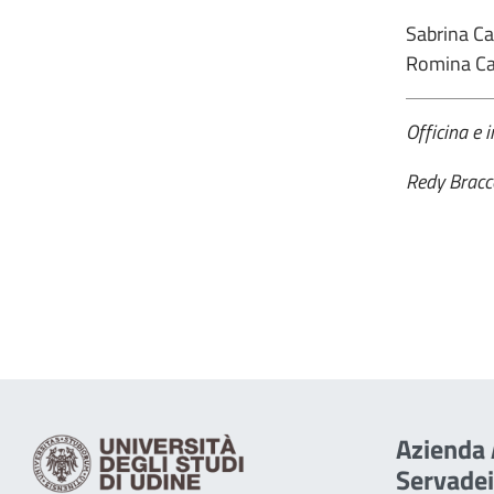
Sabrina Ca
Romina Car
Officina e i
Redy Bracco
Azienda 
Servadei