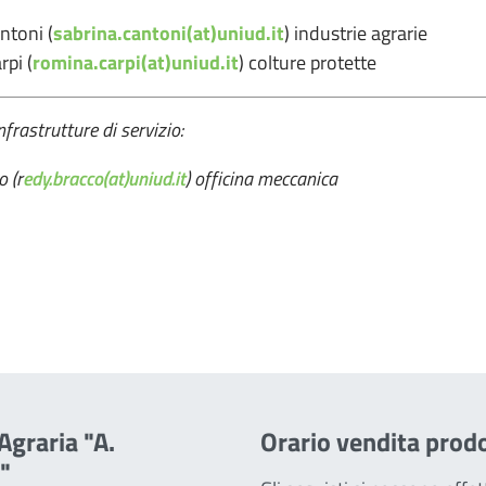
ntoni (
sabrina.cantoni(at)uniud.it
) industrie agrarie
pi (
romina.carpi(at)uniud.it
) colture protette
nfrastrutture di servizio:
 (r
edy.bracco(at)uniud.it
) officina meccanica
Agraria "A.
Orario vendita prodo
"