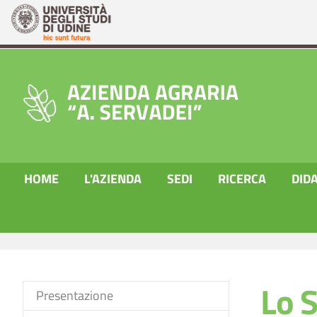
HOME
L'AZIENDA
SEDI
RICERCA
DIDA
Skip to main content
You are here:
AZIENDA AGRARIA
L'Azienda
Lo staff
Lo S
Presentazione