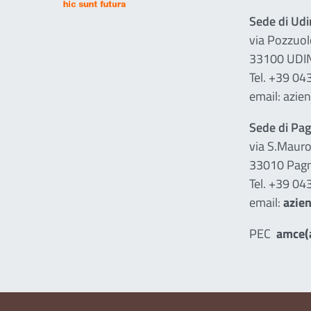
Sede di Ud
via Pozzuol
33100 UDI
Tel. +39 0
email: azie
Sede di Pa
via S.Mauro
33010 Pagn
Tel. +39 0
email:
azien
PEC
amce(a