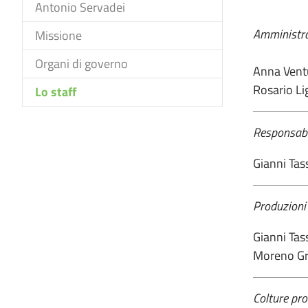
Antonio Servadei
Amministraz
Missione
Organi di governo
Anna Ventu
Rosario Li
(current)
Lo staff
Responsabil
Gianni Ta
Produzioni 
Gianni Ta
Moreno Gre
Colture pro